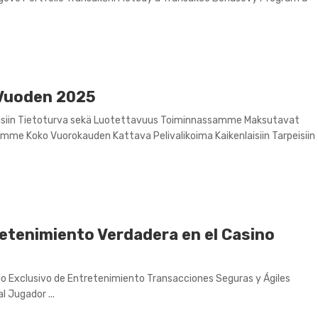
 Vuoden 2025
arpeisiin Tietoturva sekä Luotettavuus Toiminnassamme Maksutavat
mme Koko Vuorokauden Kattava Pelivalikoima Kaikenlaisiin Tarpeisiin
etenimiento Verdadera en el Casino
do Exclusivo de Entretenimiento Transacciones Seguras y Ágiles
 Jugador ...