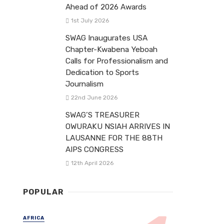
Ahead of 2026 Awards
1st July 2026
SWAG Inaugurates USA
Chapter-Kwabena Yeboah
Calls for Professionalism and
Dedication to Sports
Journalism
22nd June 2026
SWAG’S TREASURER
OWURAKU NSIAH ARRIVES IN
LAUSANNE FOR THE 88TH
AIPS CONGRESS
12th April 2026
POPULAR
AFRICA