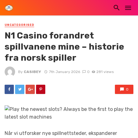
UNCATEGORISED
N1 Casino forandret
spillvanene mine – historie
fra norsk spiller
By
CASIBEY
7th January 2026
0
281 views
0
Når vi utforsker nye spillnettsteder, ekspanderer