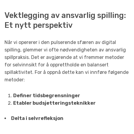
Vektlegging av ansvarlig spilling:
Et nytt perspektiv
Når vi opererer i den pulserende sfæren av digital
spilling, glemmer vi ofte nødvendigheten av ansvarlig
spillpraksis. Det er avgjørende at vi fremmer metoder
for selvinnsikt for å opprettholde en balansert
spillaktivitet. For å oppnå dette kan vi innføre følgende
metoder:
Definer tidsbegrensninger
Etabler budsjetteringsteknikker
Delta i selvrefleksjon