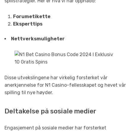
spillstrategier. Her er hva vi har oppnådd:
Forumetikette
Eksperttips
Nettverksmuligheter
Disse utvekslingene har virkelig forsterket vår
anerkjennelse for N1 Casino-fellesskapet og hevet vår
spilling til nye høyder.
Deltakelse på sosiale medier
Engasjement på sosiale medier har forsterket