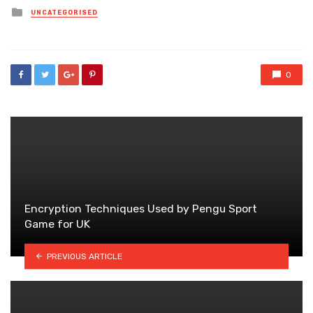
Posted
UNCATEGORISED
in
0
Encryption Techniques Used by Pengu Sport
Game for UK
PREVIOUS ARTICLE