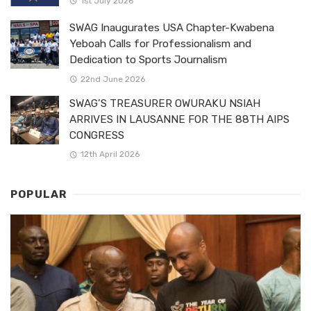
1st July 2026
SWAG Inaugurates USA Chapter-Kwabena
Yeboah Calls for Professionalism and
Dedication to Sports Journalism
22nd June 2026
SWAG’S TREASURER OWURAKU NSIAH
ARRIVES IN LAUSANNE FOR THE 88TH AIPS
CONGRESS
12th April 2026
POPULAR