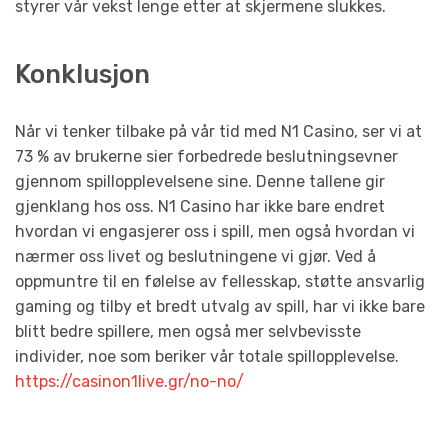
styrer vår vekst lenge etter at skjermene slukkes.
Konklusjon
Når vi tenker tilbake på vår tid med N1 Casino, ser vi at
73 % av brukerne sier forbedrede beslutningsevner
gjennom spillopplevelsene sine. Denne tallene gir
gjenklang hos oss. N1 Casino har ikke bare endret
hvordan vi engasjerer oss i spill, men også hvordan vi
nærmer oss livet og beslutningene vi gjør. Ved å
oppmuntre til en følelse av fellesskap, støtte ansvarlig
gaming og tilby et bredt utvalg av spill, har vi ikke bare
blitt bedre spillere, men også mer selvbevisste
individer, noe som beriker vår totale spillopplevelse.
https://casinon1live.gr/no-no/