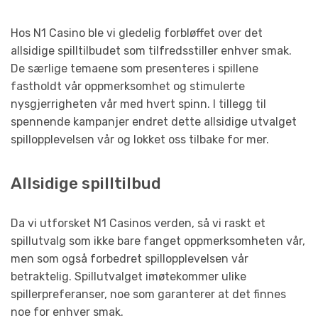
Hos N1 Casino ble vi gledelig forbløffet over det
allsidige spilltilbudet som tilfredsstiller enhver smak.
De særlige temaene som presenteres i spillene
fastholdt vår oppmerksomhet og stimulerte
nysgjerrigheten vår med hvert spinn. I tillegg til
spennende kampanjer endret dette allsidige utvalget
spillopplevelsen vår og lokket oss tilbake for mer.
Allsidige spilltilbud
Da vi utforsket N1 Casinos verden, så vi raskt et
spillutvalg som ikke bare fanget oppmerksomheten vår,
men som også forbedret spillopplevelsen vår
betraktelig. Spillutvalget imøtekommer ulike
spillerpreferanser, noe som garanterer at det finnes
noe for enhver smak.