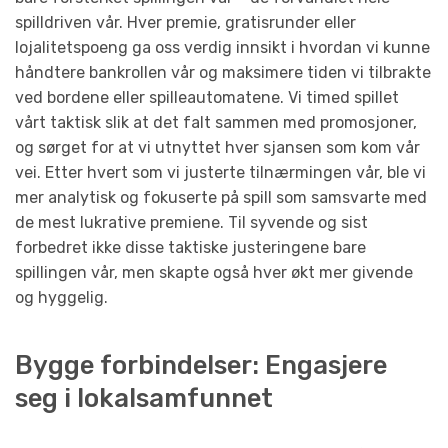
spilldriven vår. Hver premie, gratisrunder eller
lojalitetspoeng ga oss verdig innsikt i hvordan vi kunne
håndtere bankrollen vår og maksimere tiden vi tilbrakte
ved bordene eller spilleautomatene. Vi timed spillet
vårt taktisk slik at det falt sammen med promosjoner,
og sørget for at vi utnyttet hver sjansen som kom vår
vei. Etter hvert som vi justerte tilnærmingen vår, ble vi
mer analytisk og fokuserte på spill som samsvarte med
de mest lukrative premiene. Til syvende og sist
forbedret ikke disse taktiske justeringene bare
spillingen vår, men skapte også hver økt mer givende
og hyggelig.
Bygge forbindelser: Engasjere
seg i lokalsamfunnet