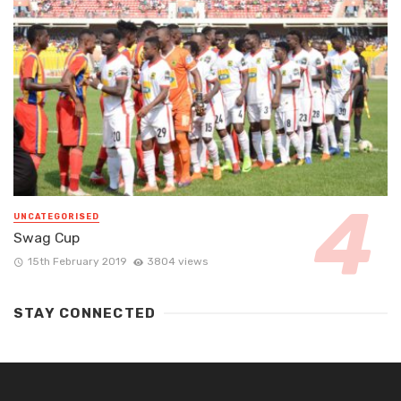
UNCATEGORISED
Swag Cup
15th February 2019
3804 views
STAY CONNECTED