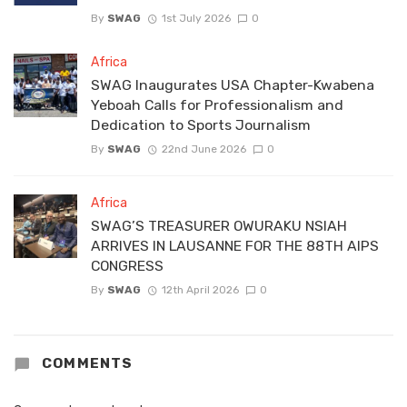
By
SWAG
1st July 2026
0
Africa
SWAG Inaugurates USA Chapter-Kwabena
Yeboah Calls for Professionalism and
Dedication to Sports Journalism
By
SWAG
22nd June 2026
0
Africa
SWAG’S TREASURER OWURAKU NSIAH
ARRIVES IN LAUSANNE FOR THE 88TH AIPS
CONGRESS
By
SWAG
12th April 2026
0
COMMENTS