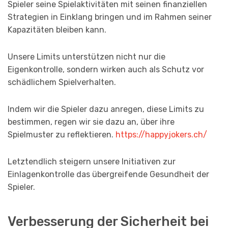
Spieler seine Spielaktivitäten mit seinen finanziellen
Strategien in Einklang bringen und im Rahmen seiner
Kapazitäten bleiben kann.
Unsere Limits unterstützen nicht nur die
Eigenkontrolle, sondern wirken auch als Schutz vor
schädlichem Spielverhalten.
Indem wir die Spieler dazu anregen, diese Limits zu
bestimmen, regen wir sie dazu an, über ihre
Spielmuster zu reflektieren.
https://happyjokers.ch/
Letztendlich steigern unsere Initiativen zur
Einlagenkontrolle das übergreifende Gesundheit der
Spieler.
Verbesserung der Sicherheit bei