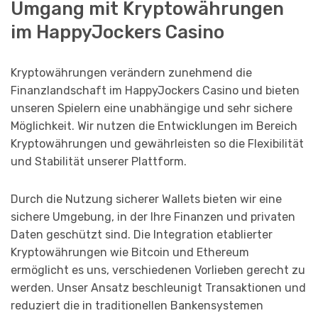
Umgang mit Kryptowährungen
im HappyJockers Casino
Kryptowährungen verändern zunehmend die
Finanzlandschaft im HappyJockers Casino und bieten
unseren Spielern eine unabhängige und sehr sichere
Möglichkeit. Wir nutzen die Entwicklungen im Bereich
Kryptowährungen und gewährleisten so die Flexibilität
und Stabilität unserer Plattform.
Durch die Nutzung sicherer Wallets bieten wir eine
sichere Umgebung, in der Ihre Finanzen und privaten
Daten geschützt sind. Die Integration etablierter
Kryptowährungen wie Bitcoin und Ethereum
ermöglicht es uns, verschiedenen Vorlieben gerecht zu
werden. Unser Ansatz beschleunigt Transaktionen und
reduziert die in traditionellen Bankensystemen