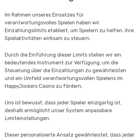
Im Rahmen unseres Einsatzes für
verantwortungsvolles Spielen haben wir
Einzahlungslimits etabliert, um Spielern zu helfen, ihre
Spielaktivitäten wirksam zu steuern.
Durch die Einführung dieser Limits stellen wir ein
bedeutendes Instrument zur Verfügung, um die
Steuerung über die Einzahlungen zu gewährleisten
und ein Umfeld verantwortungsvollen Spielens im
HappyJockers Casino zu fördern.
Uns ist bewusst, dass jeder Spieler einzigartig ist,
deshalb ermöglicht unser System anpassbare
Limiteinstellungen.
Dieser personalisierte Ansatz gewährleistet, dass jeder