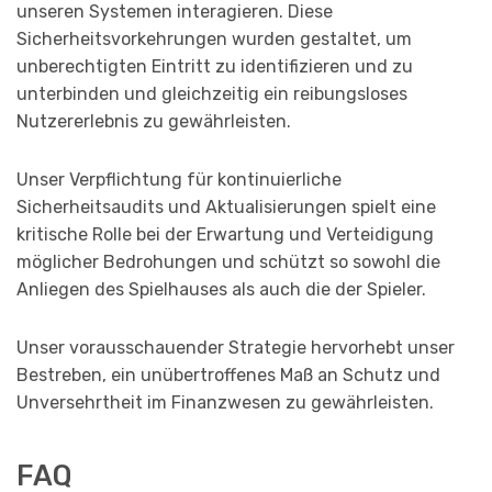
unseren Systemen interagieren. Diese
Sicherheitsvorkehrungen wurden gestaltet, um
unberechtigten Eintritt zu identifizieren und zu
unterbinden und gleichzeitig ein reibungsloses
Nutzererlebnis zu gewährleisten.
Unser Verpflichtung für kontinuierliche
Sicherheitsaudits und Aktualisierungen spielt eine
kritische Rolle bei der Erwartung und Verteidigung
möglicher Bedrohungen und schützt so sowohl die
Anliegen des Spielhauses als auch die der Spieler.
Unser vorausschauender Strategie hervorhebt unser
Bestreben, ein unübertroffenes Maß an Schutz und
Unversehrtheit im Finanzwesen zu gewährleisten.
FAQ