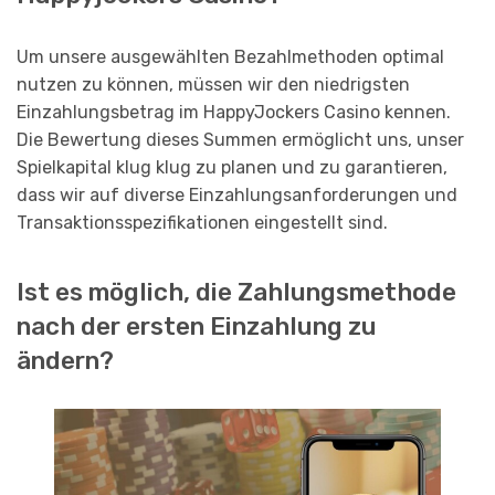
Um unsere ausgewählten Bezahlmethoden optimal
nutzen zu können, müssen wir den niedrigsten
Einzahlungsbetrag im HappyJockers Casino kennen.
Die Bewertung dieses Summen ermöglicht uns, unser
Spielkapital klug klug zu planen und zu garantieren,
dass wir auf diverse Einzahlungsanforderungen und
Transaktionsspezifikationen eingestellt sind.
Ist es möglich, die Zahlungsmethode
nach der ersten Einzahlung zu
ändern?