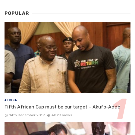
POPULAR
AFRICA
Fifth African Cup must be our target – Akufo-Addo
14th December 2019
40711 views