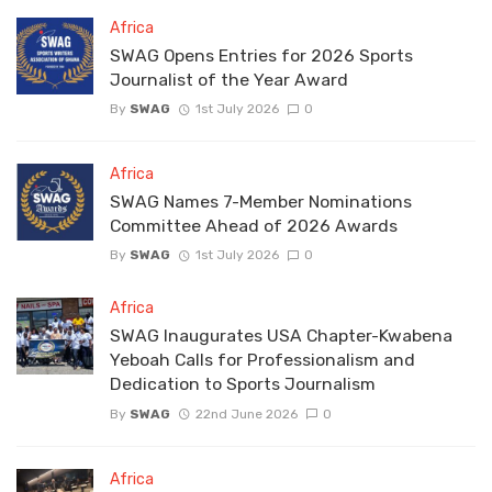
Africa
SWAG Opens Entries for 2026 Sports
Journalist of the Year Award
By
SWAG
1st July 2026
0
Africa
SWAG Names 7-Member Nominations
Committee Ahead of 2026 Awards
By
SWAG
1st July 2026
0
Africa
SWAG Inaugurates USA Chapter-Kwabena
Yeboah Calls for Professionalism and
Dedication to Sports Journalism
By
SWAG
22nd June 2026
0
Africa