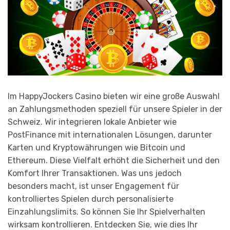
Im HappyJockers Casino bieten wir eine große Auswahl
an Zahlungsmethoden speziell für unsere Spieler in der
Schweiz. Wir integrieren lokale Anbieter wie
PostFinance mit internationalen Lösungen, darunter
Karten und Kryptowährungen wie Bitcoin und
Ethereum. Diese Vielfalt erhöht die Sicherheit und den
Komfort Ihrer Transaktionen. Was uns jedoch
besonders macht, ist unser Engagement für
kontrolliertes Spielen durch personalisierte
Einzahlungslimits. So können Sie Ihr Spielverhalten
wirksam kontrollieren. Entdecken Sie, wie dies Ihr