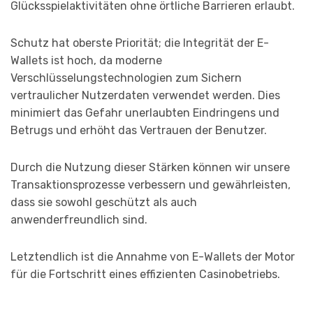
Glücksspielaktivitäten ohne örtliche Barrieren erlaubt.
Schutz hat oberste Priorität; die Integrität der E-
Wallets ist hoch, da moderne
Verschlüsselungstechnologien zum Sichern
vertraulicher Nutzerdaten verwendet werden. Dies
minimiert das Gefahr unerlaubten Eindringens und
Betrugs und erhöht das Vertrauen der Benutzer.
Durch die Nutzung dieser Stärken können wir unsere
Transaktionsprozesse verbessern und gewährleisten,
dass sie sowohl geschützt als auch
anwenderfreundlich sind.
Letztendlich ist die Annahme von E-Wallets der Motor
für die Fortschritt eines effizienten Casinobetriebs.