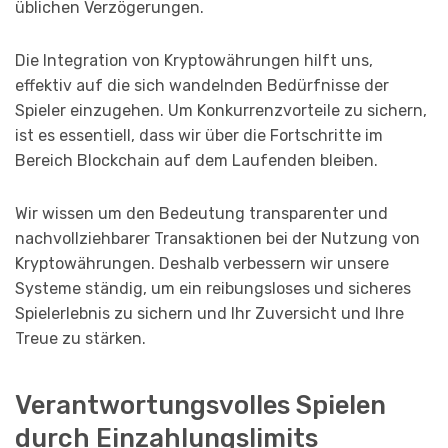
üblichen Verzögerungen.
Die Integration von Kryptowährungen hilft uns,
effektiv auf die sich wandelnden Bedürfnisse der
Spieler einzugehen. Um Konkurrenzvorteile zu sichern,
ist es essentiell, dass wir über die Fortschritte im
Bereich Blockchain auf dem Laufenden bleiben.
Wir wissen um den Bedeutung transparenter und
nachvollziehbarer Transaktionen bei der Nutzung von
Kryptowährungen. Deshalb verbessern wir unsere
Systeme ständig, um ein reibungsloses und sicheres
Spielerlebnis zu sichern und Ihr Zuversicht und Ihre
Treue zu stärken.
Verantwortungsvolles Spielen
durch Einzahlungslimits