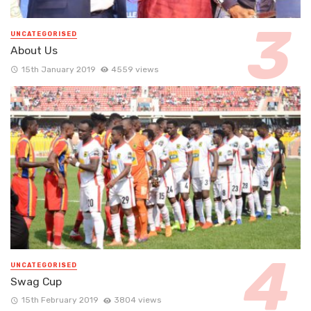
UNCATEGORISED
About Us
15th January 2019
4559 views
UNCATEGORISED
Swag Cup
15th February 2019
3804 views