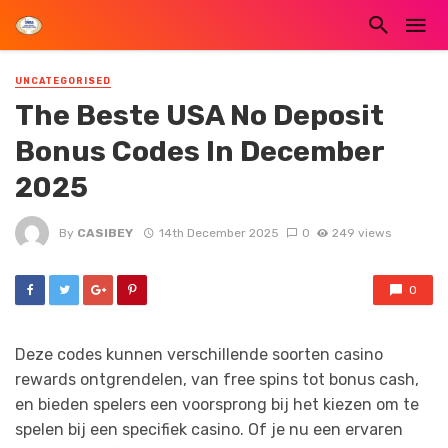
UNCATEGORISED
The Beste USA No Deposit
Bonus Codes In December
2025
By
CASIBEY
14th December 2025
0
249 views
0
Deze codes kunnen verschillende soorten casino
rewards ontgrendelen, van free spins tot bonus cash,
en bieden spelers een voorsprong bij het kiezen om te
spelen bij een specifiek casino. Of je nu een ervaren