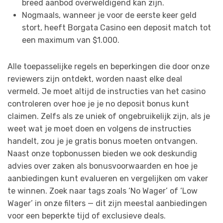
breed aanbod overweldigend kan zijn.
Nogmaals, wanneer je voor de eerste keer geld
stort, heeft Borgata Casino een deposit match tot
een maximum van $1.000.
Alle toepasselijke regels en beperkingen die door onze
reviewers zijn ontdekt, worden naast elke deal
vermeld. Je moet altijd de instructies van het casino
controleren over hoe je je no deposit bonus kunt
claimen. Zelfs als ze uniek of ongebruikelijk zijn, als je
weet wat je moet doen en volgens de instructies
handelt, zou je je gratis bonus moeten ontvangen.
Naast onze topbonussen bieden we ook deskundig
advies over zaken als bonusvoorwaarden en hoe je
aanbiedingen kunt evalueren en vergelijken om vaker
te winnen. Zoek naar tags zoals ‘No Wager’ of ‘Low
Wager’ in onze filters — dit zijn meestal aanbiedingen
voor een beperkte tijd of exclusieve deals.