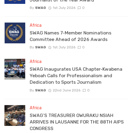
By
SWAG
1st July 2026
0
Africa
SWAG Names 7-Member Nominations
Committee Ahead of 2026 Awards
By
SWAG
1st July 2026
0
Africa
SWAG Inaugurates USA Chapter-Kwabena
Yeboah Calls for Professionalism and
Dedication to Sports Journalism
By
SWAG
22nd June 2026
0
Africa
SWAG’S TREASURER OWURAKU NSIAH
ARRIVES IN LAUSANNE FOR THE 88TH AIPS
CONGRESS