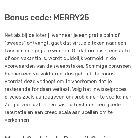
Bonus code: MERRY25
Net als bij de loterij, wanneer je een gratis coin of
“sweeps” ontvangt, gaat dat virtuele token naar een
kans om een prijs te winnen. Of dat nu cash, een auto
of een vakantie is, wordt duidelijk vermeld in de
voorwaarden van de sweepstakes. Sommige bonussen
hebben een vervaldatum, dus gebruik de bonus
voordat deze verloopt om te voorkomen dat je
resterende fondsen verliest. Volg het inwisselproces
precies zoals aangegeven om problemen te voorkomen.
Zorg ervoor dat je een casino kiest met een goede
reputatie en een breed scala aan spellen om te
verkennen.