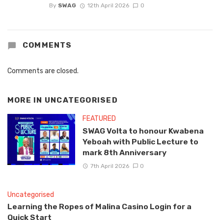
By
SWAG
12th April 2026
0
COMMENTS
Comments are closed.
MORE IN
UNCATEGORISED
FEATURED
SWAG Volta to honour Kwabena
Yeboah with Public Lecture to
mark 8th Anniversary
7th April 2026
0
Uncategorised
Learning the Ropes of Malina Casino Login for a
Quick Start