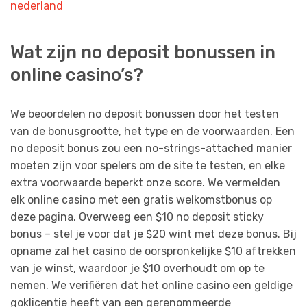
nederland
Wat zijn no deposit bonussen in
online casino’s?
We beoordelen no deposit bonussen door het testen
van de bonusgrootte, het type en de voorwaarden. Een
no deposit bonus zou een no-strings-attached manier
moeten zijn voor spelers om de site te testen, en elke
extra voorwaarde beperkt onze score. We vermelden
elk online casino met een gratis welkomstbonus op
deze pagina. Overweeg een $10 no deposit sticky
bonus – stel je voor dat je $20 wint met deze bonus. Bij
opname zal het casino de oorspronkelijke $10 aftrekken
van je winst, waardoor je $10 overhoudt om op te
nemen. We verifiëren dat het online casino een geldige
goklicentie heeft van een gerenommeerde