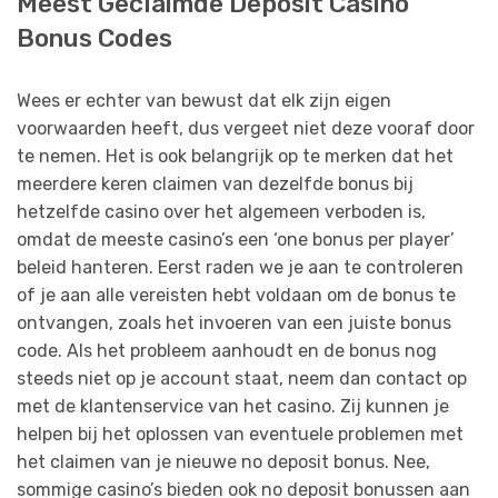
Meest Geclaimde Deposit Casino
Bonus Codes
Wees er echter van bewust dat elk zijn eigen
voorwaarden heeft, dus vergeet niet deze vooraf door
te nemen. Het is ook belangrijk op te merken dat het
meerdere keren claimen van dezelfde bonus bij
hetzelfde casino over het algemeen verboden is,
omdat de meeste casino’s een ‘one bonus per player’
beleid hanteren. Eerst raden we je aan te controleren
of je aan alle vereisten hebt voldaan om de bonus te
ontvangen, zoals het invoeren van een juiste bonus
code. Als het probleem aanhoudt en de bonus nog
steeds niet op je account staat, neem dan contact op
met de klantenservice van het casino. Zij kunnen je
helpen bij het oplossen van eventuele problemen met
het claimen van je nieuwe no deposit bonus. Nee,
sommige casino’s bieden ook no deposit bonussen aan