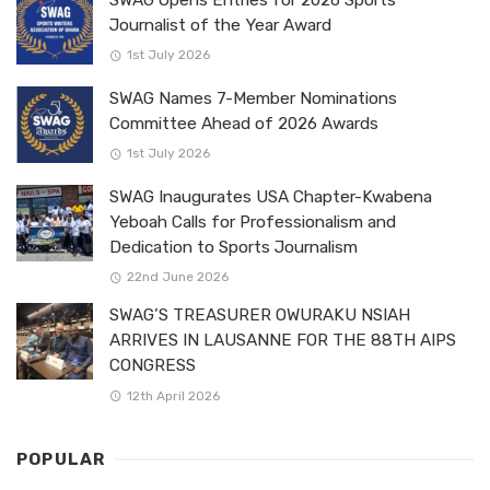
SWAG Opens Entries for 2026 Sports
Journalist of the Year Award
1st July 2026
SWAG Names 7-Member Nominations
Committee Ahead of 2026 Awards
1st July 2026
SWAG Inaugurates USA Chapter-Kwabena
Yeboah Calls for Professionalism and
Dedication to Sports Journalism
22nd June 2026
SWAG’S TREASURER OWURAKU NSIAH
ARRIVES IN LAUSANNE FOR THE 88TH AIPS
CONGRESS
12th April 2026
POPULAR