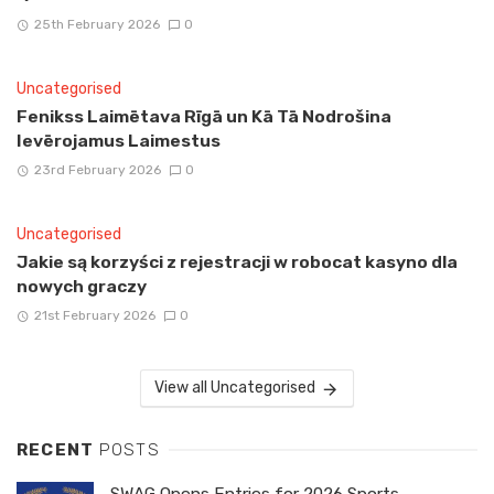
25th February 2026
0
Uncategorised
Fenikss Laimētava Rīgā un Kā Tā Nodrošina
Ievērojamus Laimestus
23rd February 2026
0
Uncategorised
Jakie są korzyści z rejestracji w robocat kasyno dla
nowych graczy
21st February 2026
0
View all Uncategorised
RECENT
POSTS