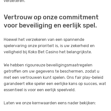
verbeteren.
Vertrouw op onze commitment
voor beveiliging en eerlijk spel.
Hoewel het verzekeren van een spannende
spelervaring onze prioriteit is, is uw zekerheid en
veiligheid bij Koko Bet Casino het belangrijkste.
We hebben rigoureuze beveiligingsmaatregelen
getroffen om uw gegevens te beschermen, zodat u
met een vertrouwen kunt spelen. Ons fair play-beleid
garandeert elke speler een eerlijke kans op succes, wat
essentieel is voor een eerlijk speelveld.
Laten we onze kernwaarden eens nader bekijken: