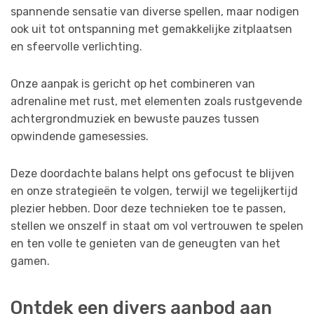
spannende sensatie van diverse spellen, maar nodigen
ook uit tot ontspanning met gemakkelijke zitplaatsen
en sfeervolle verlichting.
Onze aanpak is gericht op het combineren van
adrenaline met rust, met elementen zoals rustgevende
achtergrondmuziek en bewuste pauzes tussen
opwindende gamesessies.
Deze doordachte balans helpt ons gefocust te blijven
en onze strategieën te volgen, terwijl we tegelijkertijd
plezier hebben. Door deze technieken toe te passen,
stellen we onszelf in staat om vol vertrouwen te spelen
en ten volle te genieten van de geneugten van het
gamen.
Ontdek een divers aanbod aan