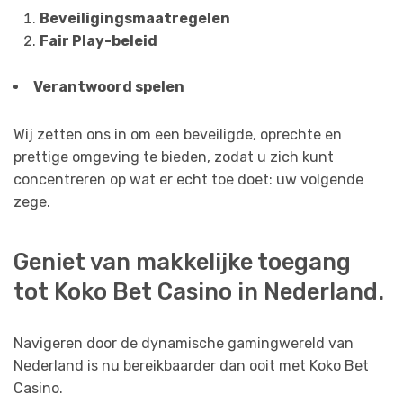
Beveiligingsmaatregelen
Fair Play-beleid
Verantwoord spelen
Wij zetten ons in om een beveiligde, oprechte en
prettige omgeving te bieden, zodat u zich kunt
concentreren op wat er echt toe doet: uw volgende
zege.
Geniet van makkelijke toegang
tot Koko Bet Casino in Nederland.
Navigeren door de dynamische gamingwereld van
Nederland is nu bereikbaarder dan ooit met Koko Bet
Casino.