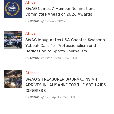
Africa
SWAG Names 7-Member Nominations
Committee Ahead of 2026 Awards
By
SWAG
1st July 2026
0
Africa
SWAG Inaugurates USA Chapter-Kwabena
Yeboah Calls for Professionalism and
Dedication to Sports Journalism
By
SWAG
22nd June 2026
0
Africa
SWAG’S TREASURER OWURAKU NSIAH
ARRIVES IN LAUSANNE FOR THE 88TH AIPS
CONGRESS
By
SWAG
12th April 2026
0