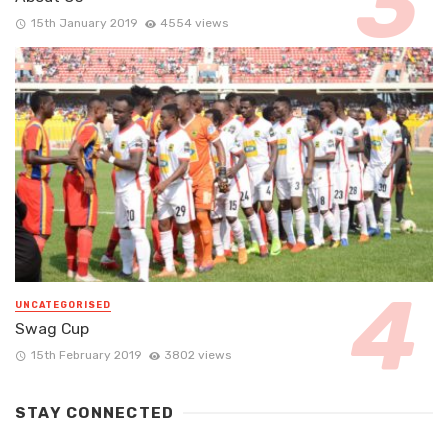
15th January 2019
4554 views
UNCATEGORISED
Swag Cup
15th February 2019
3802 views
STAY CONNECTED