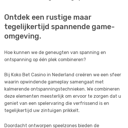
Ontdek een rustige maar
tegelijkertijd spannende game-
omgeving.
Hoe kunnen we de geneugten van spanning en
ontspanning op één plek combineren?
Bij Koko Bet Casino in Nederland creëren we een sfeer
waarin opwindende gameplay samengaat met
kalmerende ontspanningstechnieken. We combineren
deze elementen meesterlijk om ervoor te zorgen dat u
geniet van een spelervaring die verfrissend is en
tegelijkertijd uw zintuigen prikkelt.
Doordacht ontworpen speelzones bieden de