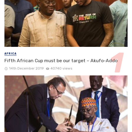
AFRICA
Fifth African Cup must be our target – Akufo-Addo
14th December 2019
40740 views