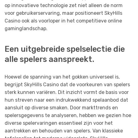
op innovatieve technologie zet niet alleen de norm
voor gebruikerservaring, maar positioneert SkyHills
Casino ook als voorloper in het competitieve online
gaminglandschap.
Een uitgebreide spelselectie die
alle spelers aanspreekt.
Hoewel de spanning van het gokken universeel is,
begrijpt SkyHills Casino dat de voorkeuren van spelers
sterk kunnen variëren. Dit inzicht vormt de basis voor
hun streven naar een indrukwekkend spelaanbod dat
aansluit op diverse smaken. Door markttrends en
spelersgegevens te analyseren, hebben we gezien hoe
diverse spelervaringen essentieel zijn voor het
aantrekken en behouden van spelers. Van klassieke