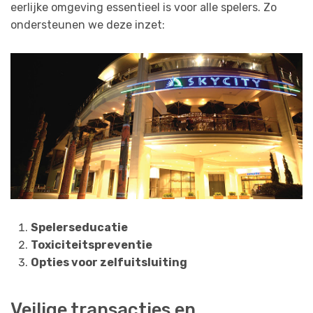
eerlijke omgeving essentieel is voor alle spelers. Zo
ondersteunen we deze inzet:
Spelerseducatie
Toxiciteitspreventie
Opties voor zelfuitsluiting
Veilige transacties en