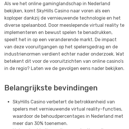
Als we het online gaminglandschap in Nederland
bekijken, komt SkyHills Casino naar voren als een
koploper dankzij de vernieuwende technologie en het
diverse spelaanbod. Door meeslepende virtual reality te
implementeren en bewust spelen te benadrukken,
speelt het in op een veranderende markt. De impact
van deze vooruitgangen op het spelersgedrag en de
industrienormen verdient echter nader onderzoek. Wat
betekent dit voor de vooruitzichten van online casino’s
in de regio? Laten we de gevolgen eens nader bekijken.
Belangrijkste bevindingen
SkyHills Casino verbetert de betrokkenheid van
spelers met vernieuwende virtual reality-functies,
waardoor de behoudpercentages in Nederland met
meer dan 30% toenemen.