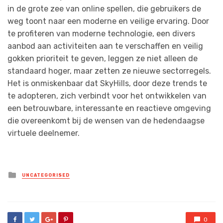
in de grote zee van online spellen, die gebruikers de
weg toont naar een moderne en veilige ervaring. Door
te profiteren van moderne technologie, een divers
aanbod aan activiteiten aan te verschaffen en veilig
gokken prioriteit te geven, leggen ze niet alleen de
standaard hoger, maar zetten ze nieuwe sectorregels.
Het is onmiskenbaar dat SkyHills, door deze trends te
te adopteren, zich verbindt voor het ontwikkelen van
een betrouwbare, interessante en reactieve omgeving
die overeenkomt bij de wensen van de hedendaagse
virtuele deelnemer.
Posted
UNCATEGORISED
in
0