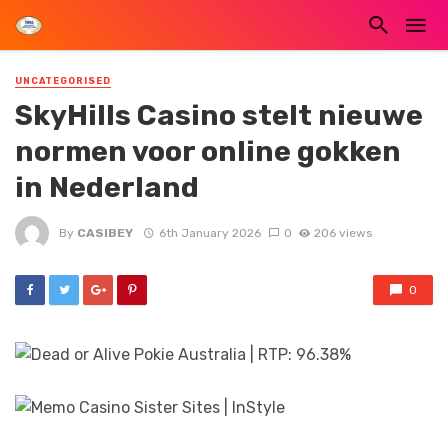
UNCATEGORISED
SkyHills Casino stelt nieuwe
normen voor online gokken
in Nederland
By
CASIBEY
6th January 2026
0
206 views
0