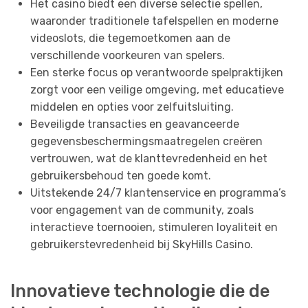
Het casino biedt een diverse selectie spellen,
waaronder traditionele tafelspellen en moderne
videoslots, die tegemoetkomen aan de
verschillende voorkeuren van spelers.
Een sterke focus op verantwoorde spelpraktijken
zorgt voor een veilige omgeving, met educatieve
middelen en opties voor zelfuitsluiting.
Beveiligde transacties en geavanceerde
gegevensbeschermingsmaatregelen creëren
vertrouwen, wat de klanttevredenheid en het
gebruikersbehoud ten goede komt.
Uitstekende 24/7 klantenservice en programma’s
voor engagement van de community, zoals
interactieve toernooien, stimuleren loyaliteit en
gebruikerstevredenheid bij SkyHills Casino.
Innovatieve technologie die de