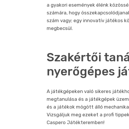
a gyakori események élénk közössé
számára, hogy összekapcsolódjana
szám vagy; egy innovatív játékos k
megbecsül.
Szakértői taná
nyerőgépes j
A játékgépeken való sikeres játékh
megtanulása és a játékgépek üzeme
és a játékok mögött álló mechanika
Vizsgáljuk meg ezeket a profi tippe
Caspero Játékteremben!