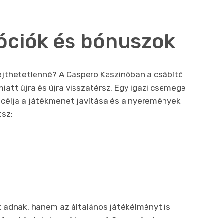
óciók és bónuszok
lejthetetlenné? A Caspero Kaszinóban a csábító
att újra és újra visszatérsz. Egy igazi csemege
k célja a játékmenet javítása és a nyeremények
tsz:
 adnak, hanem az általános játékélményt is