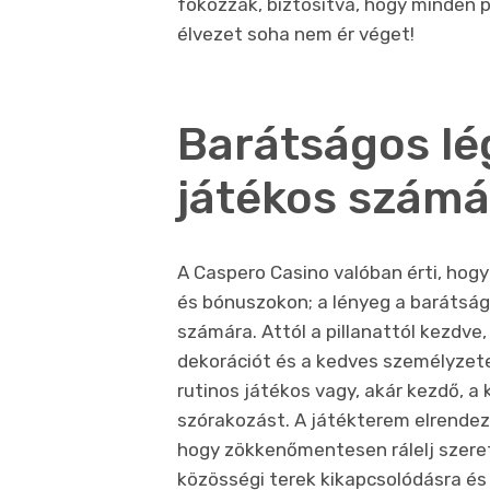
fokozzák, biztosítva, hogy minden 
élvezet soha nem ér véget!
Barátságos lé
játékos számá
A Caspero Casino valóban érti, hog
és bónuszokon; a lényeg a barátsá
számára. Attól a pillanattól kezdve
dekorációt és a kedves személyzetet
rutinos játékos vagy, akár kezdő, a
szórakozást. A játékterem elrendezé
hogy zökkenőmentesen rálelj szeret
közösségi terek kikapcsolódásra és