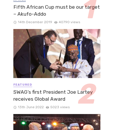
Fifth African Cup must be our target
– Akufo-Addo
14th December 2019
40790 views
FEATURED
SWAG’s first President Joe Lartey
receives Global Award
13th June 2022
5023 views