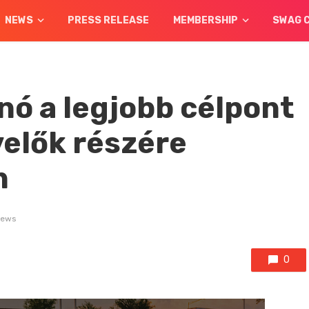
NEWS
PRESS RELEASE
MEMBERSHIP
SWAG 
nó a legjobb célpont
elők részére
n
iews
0