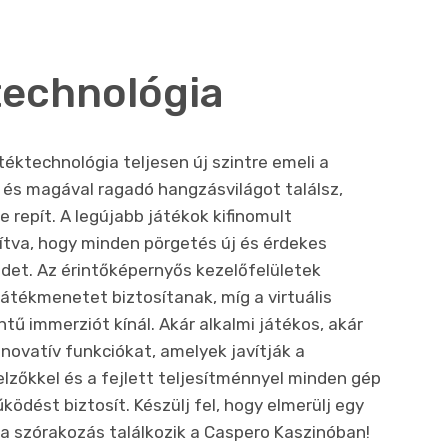
technológia
éktechnológia teljesen új szintre emeli a
 és magával ragadó hangzásvilágot találsz,
 repít. A legújabb játékok kifinomult
ítva, hogy minden pörgetés új és érdekes
edet. Az érintőképernyős kezelőfelületek
átékmenetet biztosítanak, míg a virtuális
ntű immerziót kínál. Akár alkalmi játékos, akár
innovatív funkciókat, amelyek javítják a
lzőkkel és a fejlett teljesítménnyel minden gép
dést biztosít. Készülj fel, hogy elmerülj egy
s a szórakozás találkozik a Caspero Kaszinóban!