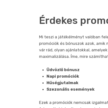
Érdekes prom
Mi teszi a játékélményt valóban fe
promóciók és bónuszok azok, amik mi
vár rád, olyan ajánlatokkal, amelye
maximalizálása. Íme, mire számítha
Üdvözlő bónusz
Napi promóciók
Hűségjutalmak
Szezonális események
Ezek a promóciók nemcsak izgalmat