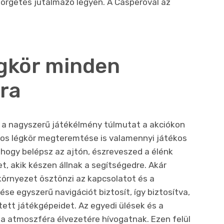
pörgetés jutalmazó legyen. A Casperóval az
gkör minden
ra
y a nagyszerű játékélmény túlmutat a akciókon
gos légkör megteremtése is valamennyi játékos
, hogy belépsz az ajtón, észreveszed a élénk
, akik készen állnak a segítségedre. Akár
 környezet ösztönzi az kapcsolatot és a
se egyszerű navigációt biztosít, így biztosítva,
ett játékgépeidet. Az egyedi ülések és a
 a atmoszféra élvezetére hívogatnak. Ezen felül