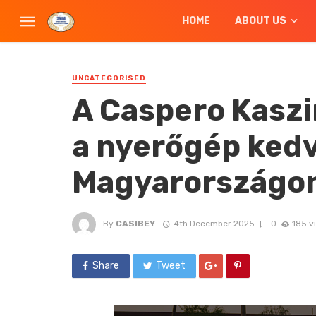
HOME
ABOUT US
UNCATEGORISED
A Caspero Kaszi
a nyerőgép kedv
Magyarországo
By
CASIBEY
4th December 2025
0
185 v
Share
Tweet