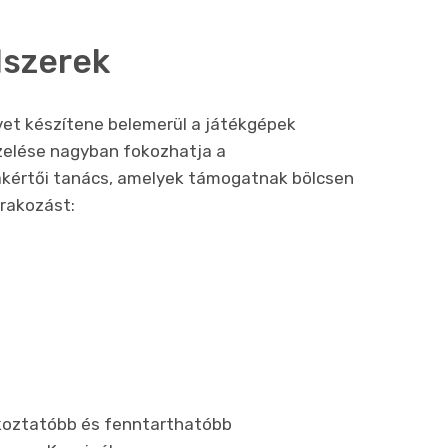
dszerek
rvet készítene belemerül a játékgépek
zelése nagyban fokozhatja a
akértői tanács, amelyek támogatnak bölcsen
rakozást:
koztatóbb és fenntarthatóbb