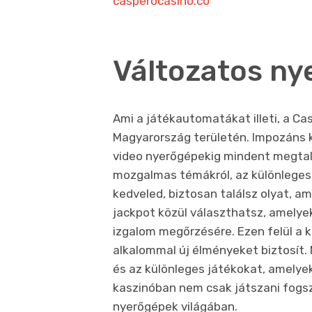
casperocasino.co
Változatos ny
Ami a játékautomatákat illeti, a Ca
Magyarország területén. Impozáns k
video nyerőgépekig mindent megtalá
mozgalmas témákról, az különleges
kedveled, biztosan találsz olyat, a
jackpot közül választhatsz, amelye
izgalom megőrzésére. Ezen felül a ka
alkalommal új élményeket biztosít. 
és az különleges játékokat, amelye
kaszinóban nem csak játszani fogs
nyerőgépek világában.