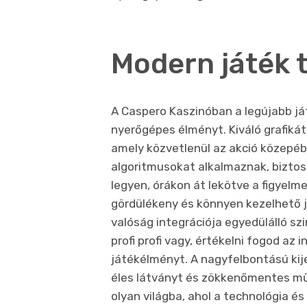
Modern játék 
A Caspero Kaszinóban a legújabb ját
nyerőgépes élményt. Kiváló grafikát
amely közvetlenül az akció közepébe
algoritmusokat alkalmaznak, biztos
legyen, órákon át lekötve a figyelm
gördülékeny és könnyen kezelhető j
valóság integrációja egyedülálló szi
profi profi vagy, értékelni fogod az 
játékélményt. A nagyfelbontású kije
éles látványt és zökkenőmentes műkö
olyan világba, ahol a technológia é