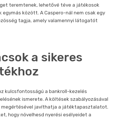
get teremtenek, lehetővé téve a játékosok
k egymás között. A Caspero-nál nem csak egy
özösség tagja, amely valamennyi látogatót
csok a sikeres
átékhoz
oz kulcsfontosságú a bankroll-kezelés
lésének ismerete. A költések szabályozásával
 megértésével javíthatja a játéktapasztalatot.
ket, hogy növelhesd nyerési esélyeidet a