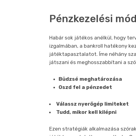
Pénzkezelési mó
Habár sok játékos anélkül, hogy te
izgalmában, a bankroll hatékony ke
játéktapasztalatot. Íme néhány sz
játszani és meghosszabbítani a szó
Büdzsé meghatározása
Oszd fel a pénzedet
Válassz nyerőgép limiteket
Tudd, mikor kell kilépni
Ezen stratégiák alkalmazása szóra