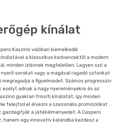
erőgép kínálat
spero Kaszinó valóban kiemelkedik
ínálatával a klasszikus kedvencektől a modern
l, minden ízlésnek megfelelően. Legyen szó a
 nyerő sorokat vagy a magával ragadó sztorikat
mi megragadja a figyelmedet. Számos progresszív
k esélyt adnak a nagy nyereményekre és az
szinó gyakran frissíti kínálatát, így minden
Ne felejtsd el élvezni a szezonális promóciókat
k gazdagítják a játékélményedet. A Caspero
z, hanem egy innovatív kalandba kezdesz a