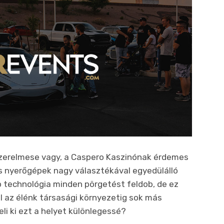
zerelmese vagy, a Caspero Kaszinónak érdemes
ós nyerőgépek nagy választékával egyedülálló
b technológia minden pörgetést feldob, de ez
l az élénk társasági környezetig sok más
li ki ezt a helyet különlegessé?