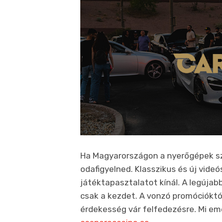
Ha Magyarországon a nyerőgépek s
odafigyelned. Klasszikus és új vide
játéktapasztalatot kínál. A legújab
csak a kezdet. A vonzó promócióktó
érdekesség vár felfedezésre. Mi eme