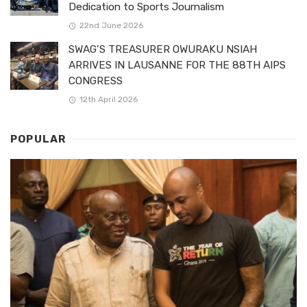
Dedication to Sports Journalism
22nd June 2026
SWAG’S TREASURER OWURAKU NSIAH
ARRIVES IN LAUSANNE FOR THE 88TH AIPS
CONGRESS
12th April 2026
POPULAR