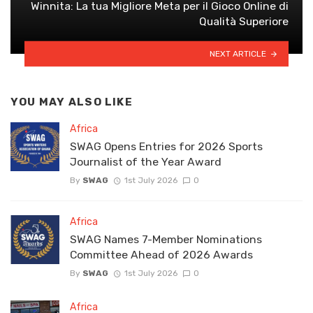
Winnita: La tua Migliore Meta per il Gioco Online di
Qualità Superiore
NEXT ARTICLE
YOU MAY ALSO LIKE
Africa
SWAG Opens Entries for 2026 Sports
Journalist of the Year Award
By
SWAG
1st July 2026
0
Africa
SWAG Names 7-Member Nominations
Committee Ahead of 2026 Awards
By
SWAG
1st July 2026
0
Africa