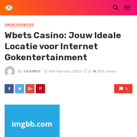
UNCATEGORIZED
Wbets Casino: Jouw Ideale
Locatie voor Internet
Gokentertainment
By
CASIBEY
4th February 2026
0
205 views
0