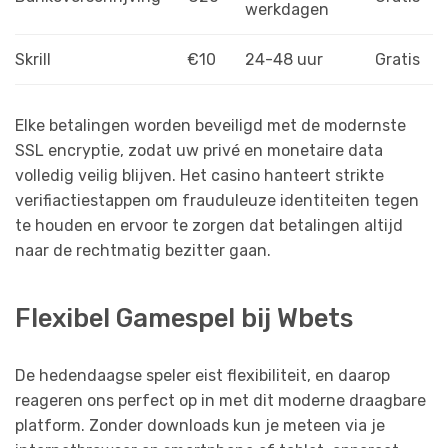
werkdagen
Skrill
€10
24-48 uur
Gratis
Elke betalingen worden beveiligd met de modernste
SSL encryptie, zodat uw privé en monetaire data
volledig veilig blijven. Het casino hanteert strikte
verifiactiestappen om frauduleuze identiteiten tegen
te houden en ervoor te zorgen dat betalingen altijd
naar de rechtmatig bezitter gaan.
Flexibel Gamespel bij Wbets
De hedendaagse speler eist flexibiliteit, en daarop
reageren ons perfect op in met dit moderne draagbare
platform. Zonder downloads kun je meteen via je