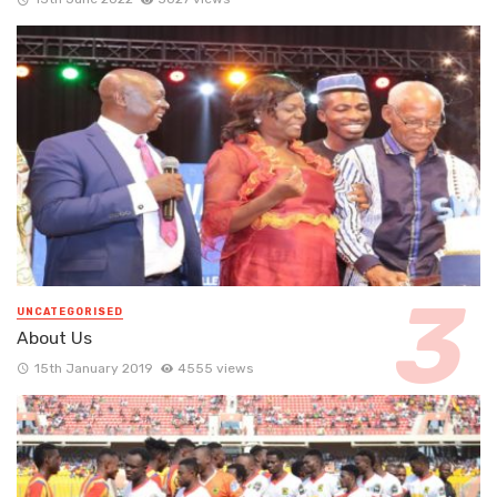
UNCATEGORISED
About Us
15th January 2019
4555 views