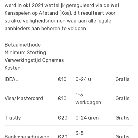
werd in okt 2021 wettelijk gereguleerd via de Wet
Kansspelen op Afstand (Koa), dit resulteert voor
strakke veiligheidsnormen waaraan alle legale
aanbieders aan behoren te voldoen.
Betaalmethode
Minimum Storting
Verwerkingstijd Opnames
Kosten
iDEAL
€10
0-24 u
Gratis
1-3
Visa/Mastercard
€10
Gratis
werkdagen
Trustly
€20
0-24 uren
Gratis
3-5
Bankoverschrijving
€20
Gratis