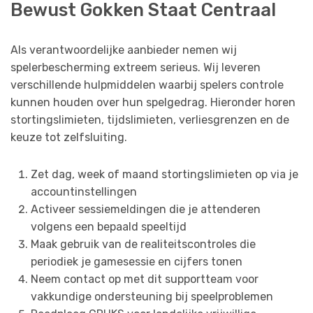
Bewust Gokken Staat Centraal
Als verantwoordelijke aanbieder nemen wij
spelerbescherming extreem serieus. Wij leveren
verschillende hulpmiddelen waarbij spelers controle
kunnen houden over hun spelgedrag. Hieronder horen
stortingslimieten, tijdslimieten, verliesgrenzen en de
keuze tot zelfsluiting.
Zet dag, week of maand stortingslimieten op via je
accountinstellingen
Activeer sessiemeldingen die je attenderen
volgens een bepaald speeltijd
Maak gebruik van de realiteitscontroles die
periodiek je gamesessie en cijfers tonen
Neem contact op met dit supportteam voor
vakkundige ondersteuning bij speelproblemen