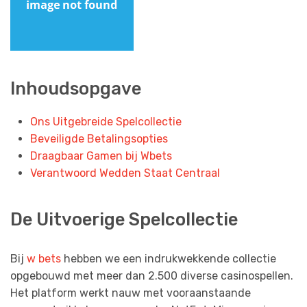
Inhoudsopgave
Ons Uitgebreide Spelcollectie
Beveiligde Betalingsopties
Draagbaar Gamen bij Wbets
Verantwoord Wedden Staat Centraal
De Uitvoerige Spelcollectie
Bij
w bets
hebben we een indrukwekkende collectie
opgebouwd met meer dan 2.500 diverse casinospellen.
Het platform werkt nauw met vooraanstaande