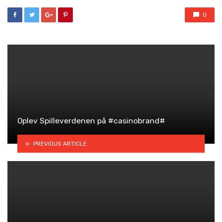
0
Oplev Spilleverdenen på #casinobrand#
PREVIOUS ARTICLE