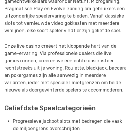
gameontwikkelaars waaronder NetEnt, Microgaming,
Pragmatisch Play en Evolve Gaming om gebruikers één
uitzonderlijke speelervaring te bieden. Vanaf klassieke
slots tot vernieuwde video gokkasten met meerdere
winlijnen, elke soort speler vindt er zijn geliefde spel.
Onze live casino creëert het kloppende hart van de
game-ervaring. Via professionele dealers die live
games runnen, creëren we één echte casinosfeer
rechtstreeks uit je woning. Roulette, blackjack, baccara
en pokergames zijn alle aanwezig in meerdere
varianten, ieder met speciale limietgrenzen om beide
nieuwe als doorgewinterde spelers te accommoderen.
Geliefdste Speelcategorieën
Progressieve jackpot slots met bedragen die vaak
de miljoengrens overschrijden