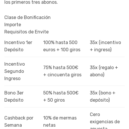
los primeros tres abonos.
Clase de Bonificación
Importe
Requisitos de Envite
Incentivo 1er
100% hasta 500
35x (incentivo
Depósito
euros + 100 giros
+ ingreso)
Incentivo
75% hasta 500€
35x (regalo +
Segundo
+ cincuenta giros
abono)
Ingreso
Bono 3er
50% hasta 500€
35x (bono +
Depósito
+ 50 giros
depósito)
Cero
Cashback por
10% de mermas
exigencias de
Semana
netas
apuesta