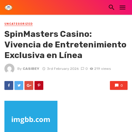
UNCATEGORIZED
SpinMasters Casino:
Vivencia de Entretenimiento
Exclusiva en Línea
By
CASIBEY
3rd February 2026
0
219 views
0