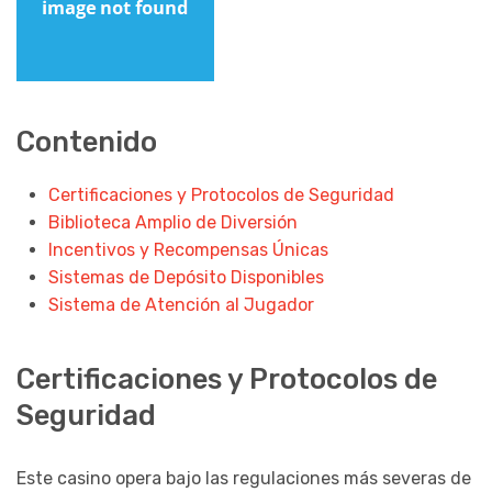
Contenido
Certificaciones y Protocolos de Seguridad
Biblioteca Amplio de Diversión
Incentivos y Recompensas Únicas
Sistemas de Depósito Disponibles
Sistema de Atención al Jugador
Certificaciones y Protocolos de
Seguridad
Este casino opera bajo las regulaciones más severas de