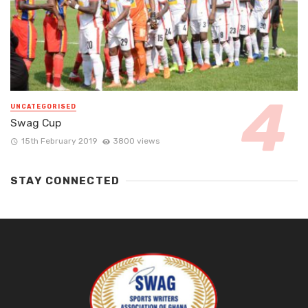
UNCATEGORISED
Swag Cup
15th February 2019
3800 views
STAY CONNECTED