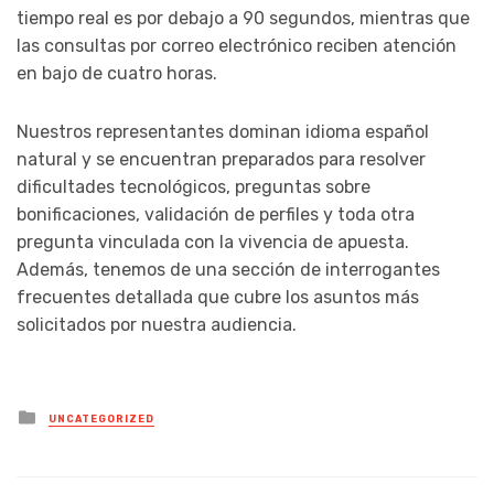
tiempo real es por debajo a 90 segundos, mientras que
las consultas por correo electrónico reciben atención
en bajo de cuatro horas.
Nuestros representantes dominan idioma español
natural y se encuentran preparados para resolver
dificultades tecnológicos, preguntas sobre
bonificaciones, validación de perfiles y toda otra
pregunta vinculada con la vivencia de apuesta.
Además, tenemos de una sección de interrogantes
frecuentes detallada que cubre los asuntos más
solicitados por nuestra audiencia.
Posted
UNCATEGORIZED
in