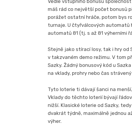
Vedle vstupního bonusu společnost S
máš rád co největší počet bonusů p
porážet ostatní hráče, potom bys r
turnaje. U čtyřválcových automatů h
automatů 81 (tj. s až 81 výherními řá
Stejně jako stírací losy, tak i hry od
v takzvaném demo režimu. V tom příp
Sazky. Žádný bonusový kód u Sazka r
na vklady, prohry nebo čas strávený
Tyto loterie ti dávají šanci na menš
Vklady do těchto loterií bývají řád
nižší. Klasické loterie od Sazky, ted
dvakrát týdně, maximálně jednou až
výher.