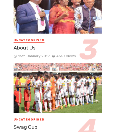
UNCATEGORISED
About Us
15th January 2019
4557 views
UNCATEGORISED
Swag Cup