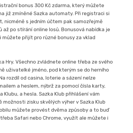
gistrační bonus 300 Kč zdarma, který můžete
a již zmíněné Sazka automaty. Při registraci si
at, nicméně s jedním účtem pak samozřejmě
až po stírání online losů. Bonusová nabídka je
i můžete přijít pro různé bonusy za vklad
ka Hry. Všechno zvládnete online třeba ze svého
ně uživatelké jméno, pod kterým se do herního
a rozdíl od casina, loterie a sázení nelze
mailem a heslem, nýbrž za pomocí čísla karty,
ka Klubu, a hesla. Sazka Klub přihlášení vám
 možnosti zisku skvělých výher v Sazka Klub
 mobilu můžete provést dvěma způsoby a to buď
 třeba Safari nebo Chrome, využít ale můžete i