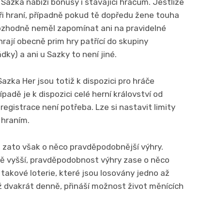
azka nabízí bonusy i stávající hráčům. Jestliže
ři hraní, případně pokud tě dopředu žene touha
ozhodně neměl zapomínat ani na pravidelné
rají obecně prim hry patřící do skupiny
dky) a ani u Sazky to není jiné.
 Sazka Her jsou totiž k dispozici pro hráče
adě je k dispozici celé herní království od
egistrace není potřeba. Lze si nastavit limity
 hraním.
í, zato však o něco pravděpodobnější výhry.
ově vyšší, pravděpodobnost výhry zase o něco
y takové loterie, které jsou losovány jedno až
 dvakrát denně, přináší možnost život měnících