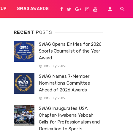
CUP
SWAG AWARDS
RECENT
POSTS
SWAG Opens Entries for 2026
Sports Journalist of the Year
Award
1st July 2026
SWAG Names 7-Member
Nominations Committee
Ahead of 2026 Awards
1st July 2026
SWAG Inaugurates USA
Chapter-Kwabena Yeboah
Calls for Professionalism and
Dedication to Sports