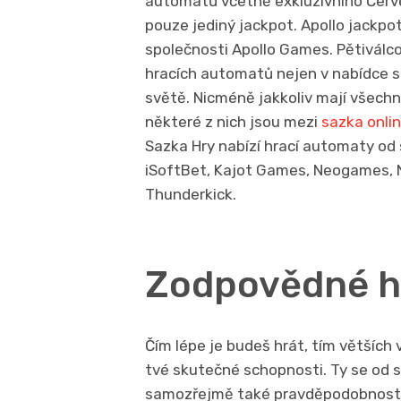
automatů včetně exkluzivního Červe
pouze jediný jackpot. Apollo jackp
společnosti Apollo Games. Pětivál
hracích automatů nejen v nabídce sp
světě. Nicméně jakkoliv mají všechn
některé z nich jsou mezi
sazka onli
Sazka Hry nabízí hrací automaty od 
iSoftBet, Kajot Games, Neogames, 
Thunderkick.
Zodpovědné hr
Čím lépe je budeš hrát, tím větších 
tvé skutečné schopnosti. Ty se od se
samozřejmě také pravděpodobností, 