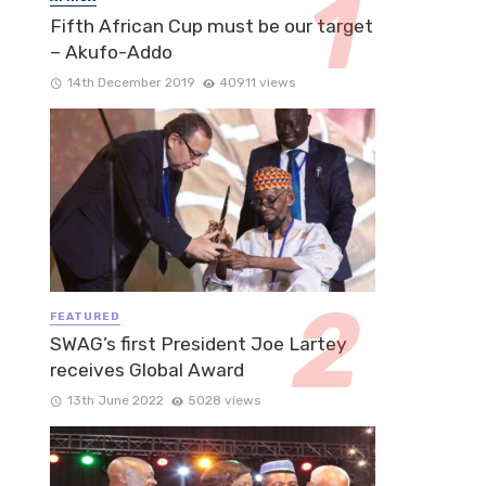
Fifth African Cup must be our target
– Akufo-Addo
14th December 2019
40911 views
FEATURED
SWAG’s first President Joe Lartey
receives Global Award
13th June 2022
5028 views