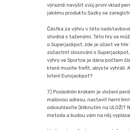
výrazně navýšit svůj první vklad pe
jakému produktu Sazky se zaregistr
Částka za výhru v této nadstavbové
shodná s taženými. Této hry se můž
o Superjackpot, zde je účast ve hř
zúčastnit slosování o Superjackpot,
výhry ve Sportce je dána počtem čís
které musíte trefit, abyste vyhráli. 
loterii Eurojackpot?
7) Posledním krokem je vložení peně
mailovou adresu, nastavit herní limi
odsouhlasíte (kliknutím na ULOŽIT N
metoda a budou vám na něj vypláce