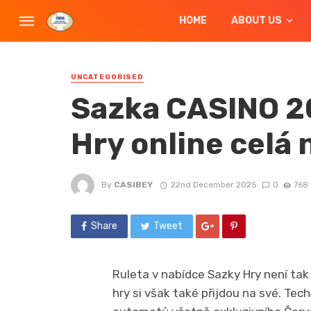
HOME
ABOUT US
UNCATEGORISED
Sazka CASINO 20
Hry online celá
By
CASIBEY
22nd December 2025
0
768
Share
Tweet
Ruleta v nabídce Sazky Hry není tak
hry si však také přijdou na své. Tec