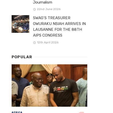
Journalism
22nd June 2026
SWAG’S TREASURER
OWURAKU NSIAH ARRIVES IN
LAUSANNE FOR THE 88TH
AIPS CONGRESS
12th April 2026
POPULAR
AFRICA