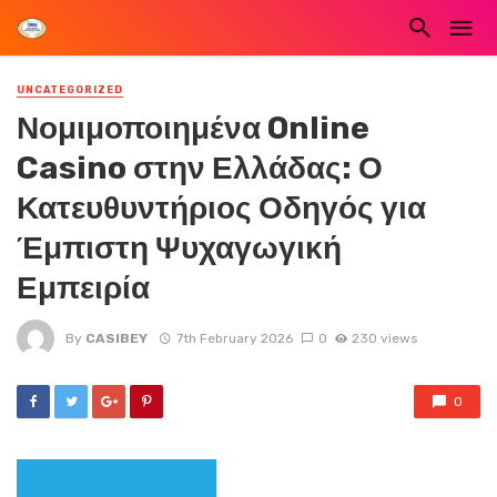
UNCATEGORIZED
Νομιμοποιημένα Online
Casino στην Ελλάδας: Ο
Κατευθυντήριος Οδηγός για
Έμπιστη Ψυχαγωγική
Εμπειρία
By
CASIBEY
7th February 2026
0
230 views
0