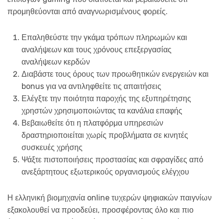
προμηθεύονται από αναγνωρισμένους φορείς.
Επαληθεύστε την γκάμα τρόπων πληρωμών και
αναλήψεων και τους χρόνους επεξεργασίας
αναλήψεων κερδών
Διαβάστε τους όρους των προωθητικών ενεργειών και
bonus για να αντιληφθείτε τις απαιτήσεις
Ελέγξτε την ποιότητα παροχής της εξυπηρέτησης
χρηστών χρησιμοποιώντας τα κανάλια επαφής
Βεβαιωθείτε ότι η πλατφόρμα υπηρεσιών
δραστηριοποιείται χωρίς προβλήματα σε κινητές
συσκευές χρήσης
Ψάξτε πιστοποιήσεις προστασίας και σφραγίδες από
ανεξάρτητους εξωτερικούς οργανισμούς ελέγχου
Η ελληνική βιομηχανία online τυχερών ψηφιακών παιγνίων
εξακολουθεί να προοδεύει, προσφέροντας όλο και πιο