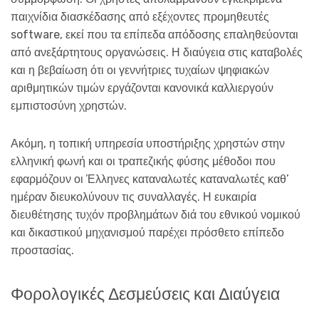
παιχνίδια διασκέδασης από εξέχοντες προμηθευτές
software, εκεί που τα επίπεδα απόδοσης επαληθεύονται
από ανεξάρτητους οργανώσεις. Η διαύγεια στις καταβολές
και η βεβαίωση ότι οι γεννήτριες τυχαίων ψηφιακών
αριθμητικών τιμών εργάζονται κανονικά καλλιεργούν
εμπιστοσύνη χρηστών.
Ακόμη, η τοπική υπηρεσία υποστήριξης χρηστών στην
ελληνική φωνή και οι τραπεζικής φύσης μέθοδοι που
εφαρμόζουν οι Έλληνες καταναλωτές καταναλωτές καθ’
ημέραν διευκολύνουν τις συναλλαγές. Η ευκαιρία
διευθέτησης τυχόν προβλημάτων διά του εθνικού νομικού
και δικαστικού μηχανισμού παρέχει πρόσθετο επίπεδο
προστασίας.
Φορολογικές Δεσμεύσεις και Διαύγεια