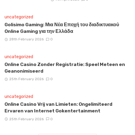
uncategorized
Golisimo Gaming: Μια Νέα Εποχή του διαδικτυακού
Online Gaming για την Ελλάδα
28th February 2026
0
uncategorized
Online Casino Zonder Registratie: Speel Meteen en
Geanonimiseerd
25th February 2026
0
uncategorized
Online Casino Vrij van Limieten: Ongelimiteerd
Ervaren van Internet Gokentertainment
25th February 2026
0