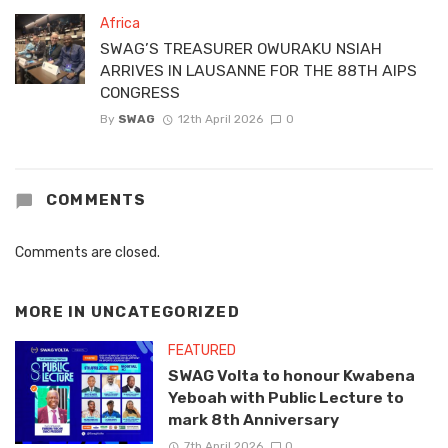
Africa
SWAG’S TREASURER OWURAKU NSIAH
ARRIVES IN LAUSANNE FOR THE 88TH AIPS
CONGRESS
By
SWAG
12th April 2026
0
COMMENTS
Comments are closed.
MORE IN
UNCATEGORIZED
FEATURED
SWAG Volta to honour Kwabena
Yeboah with Public Lecture to
mark 8th Anniversary
7th April 2026
0