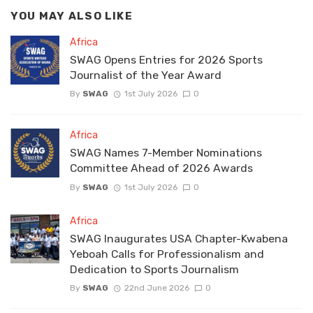
YOU MAY ALSO LIKE
Africa
SWAG Opens Entries for 2026 Sports
Journalist of the Year Award
By
SWAG
1st July 2026
0
Africa
SWAG Names 7-Member Nominations
Committee Ahead of 2026 Awards
By
SWAG
1st July 2026
0
Africa
SWAG Inaugurates USA Chapter-Kwabena
Yeboah Calls for Professionalism and
Dedication to Sports Journalism
By
SWAG
22nd June 2026
0