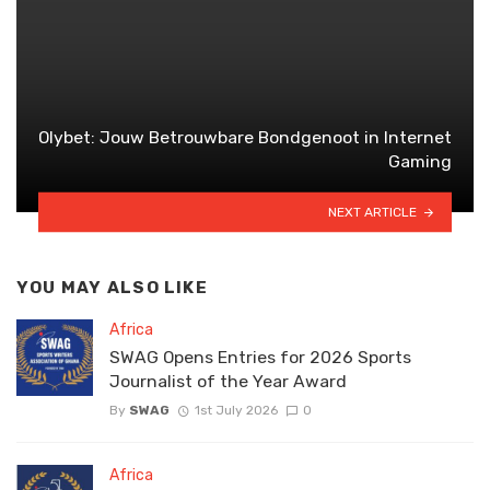
Olybet: Jouw Betrouwbare Bondgenoot in Internet
Gaming
NEXT ARTICLE
YOU MAY ALSO LIKE
Africa
SWAG Opens Entries for 2026 Sports
Journalist of the Year Award
By
SWAG
1st July 2026
0
Africa