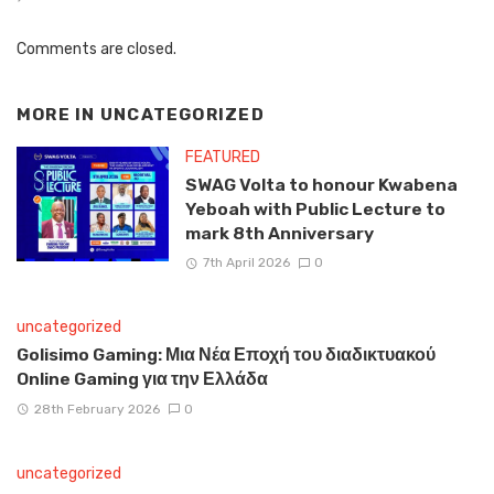
Comments are closed.
MORE IN
UNCATEGORIZED
FEATURED
SWAG Volta to honour Kwabena
Yeboah with Public Lecture to
mark 8th Anniversary
7th April 2026
0
uncategorized
Golisimo Gaming: Μια Νέα Εποχή του διαδικτυακού
Online Gaming για την Ελλάδα
28th February 2026
0
uncategorized