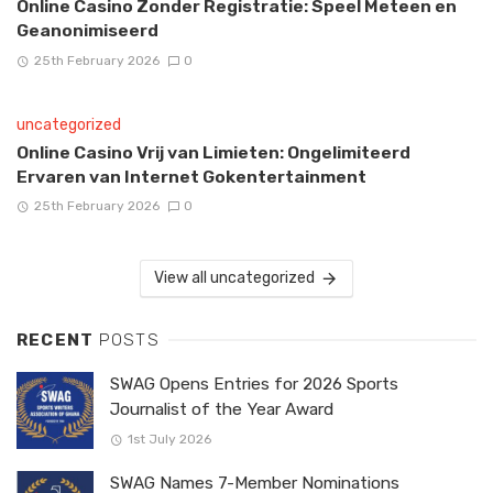
Online Casino Zonder Registratie: Speel Meteen en
Geanonimiseerd
25th February 2026
0
uncategorized
Online Casino Vrij van Limieten: Ongelimiteerd
Ervaren van Internet Gokentertainment
25th February 2026
0
View all uncategorized
RECENT
POSTS
SWAG Opens Entries for 2026 Sports
Journalist of the Year Award
1st July 2026
SWAG Names 7-Member Nominations