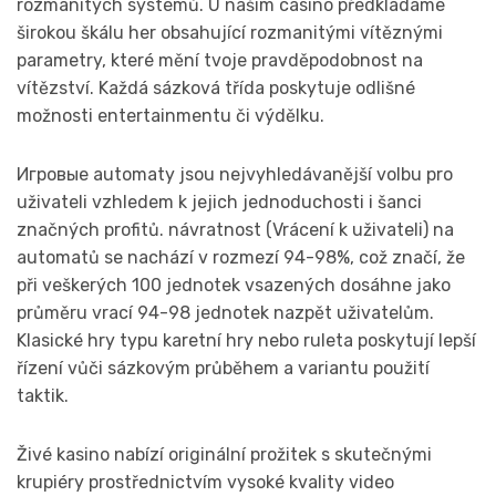
rozmanitých systémů. U naším casino předkládáme
širokou škálu her obsahující rozmanitými vítěznými
parametry, které mění tvoje pravděpodobnost na
vítězství. Každá sázková třída poskytuje odlišné
možnosti entertainmentu či výdělku.
Игровые automaty jsou nejvyhledávanější volbu pro
uživateli vzhledem k jejich jednoduchosti i šanci
značných profitů. návratnost (Vrácení k uživateli) na
automatů se nachází v rozmezí 94-98%, což značí, že
při veškerých 100 jednotek vsazených dosáhne jako
průměru vrací 94-98 jednotek nazpět uživatelům.
Klasické hry typu karetní hry nebo ruleta poskytují lepší
řízení vůči sázkovým průběhem a variantu použití
taktik.
Živé kasino nabízí originální prožitek s skutečnými
krupiéry prostřednictvím vysoké kvality video