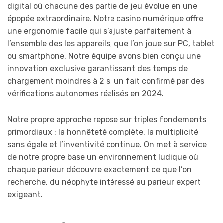
digital où chacune des partie de jeu évolue en une
épopée extraordinaire. Notre casino numérique offre
une ergonomie facile qui s’ajuste parfaitement à
l’ensemble des les appareils, que l’on joue sur PC, tablet
ou smartphone. Notre équipe avons bien conçu une
innovation exclusive garantissant des temps de
chargement moindres à 2 s, un fait confirmé par des
vérifications autonomes réalisés en 2024.
Notre propre approche repose sur triples fondements
primordiaux : la honnêteté complète, la multiplicité
sans égale et l’inventivité continue. On met à service
de notre propre base un environnement ludique où
chaque parieur découvre exactement ce que l’on
recherche, du néophyte intéressé au parieur expert
exigeant.