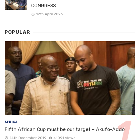
CONGRESS
12th April 2026
POPULAR
AFRICA
Fifth African Cup must be our target – Akufo-Addo
14th December 2019
41091 views