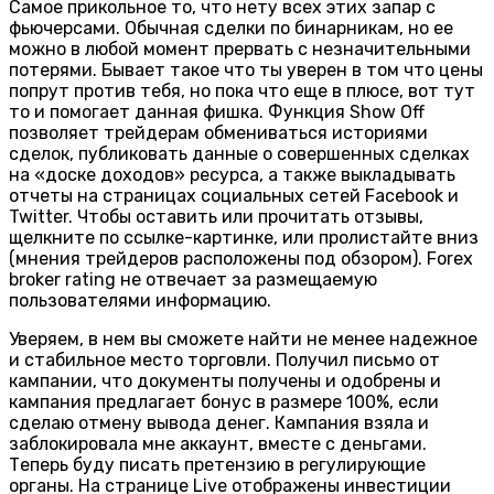
Самое прикольное то, что нету всех этих запар с
фьючерсами. Обычная сделки по бинарникам, но ее
можно в любой момент прервать с незначительными
потерями. Бывает такое что ты уверен в том что цены
попрут против тебя, но пока что еще в плюсе, вот тут
то и помогает данная фишка. Функция Show Off
позволяет трейдерам обмениваться историями
сделок, публиковать данные о совершенных сделках
на «доске доходов» ресурса, а также выкладывать
отчеты на страницах социальных сетей Facebook и
Twitter. Чтобы оставить или прочитать отзывы,
щелкните по ссылке-картинке, или пролистайте вниз
(мнения трейдеров расположены под обзором). Forex
broker rating не отвечает за размещаемую
пользователями информацию.
Уверяем, в нем вы сможете найти не менее надежное
и стабильное место торговли. Получил письмо от
кампании, что документы получены и одобрены и
кампания предлагает бонус в размере 100%, если
сделаю отмену вывода денег. Кампания взяла и
заблокировала мне аккаунт, вместе с деньгами.
Теперь буду писать претензию в регулирующие
органы. На странице Live отображены инвестиции