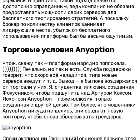
скрылись. В принципе, такой подход является
достаточно оправданным, ведь компания не обязана
предоставлять мощности своих серверов для
бесплатного тестирования стратегий. А поскольку
брокер по количеству клиентов занимает
лидирующие места, убыток от бесплатного
использования платформы был бы весьма ощутимым.
Торговые условия Anyoption
Чтож, скажу так — платформа изрядно поплохела.
(((((((((( Печально, но так и есть. Служба поддержки
говорит, что скоро всё наладится, типа новые
сервера введут и т. д. Вывод — я бы пока воздержался
от торговли у них. Я, студентка, иллюзия, созданная
Фокусником, чтобы подшутить над Артуром Коксом.
Лохотрон Anyoption – тоже иллюзия, только
созданная с другой целью. Тем более, что мошенники
Anyoption никуда не делись, они создают новую
конторку, чтобы снова обворовывать трейдеров.
Сроки экспирации (окончания) опционов варьируются