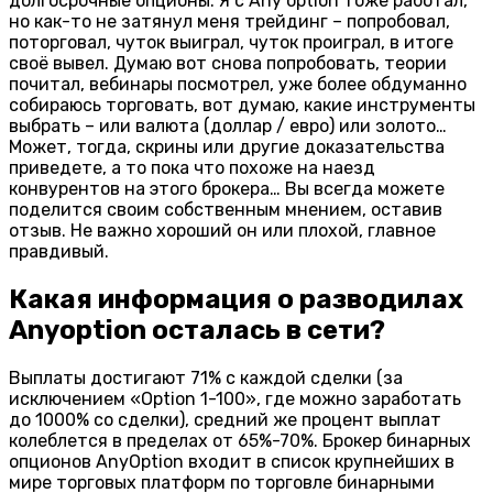
долгосрочные опционы. Я с Any option тоже работал,
но как-то не затянул меня трейдинг – попробовал,
поторговал, чуток выиграл, чуток проиграл, в итоге
своё вывел. Думаю вот снова попробовать, теории
почитал, вебинары посмотрел, уже более обдуманно
собираюсь торговать, вот думаю, какие инструменты
выбрать – или валюта (доллар / евро) или золото…
Может, тогда, скрины или другие доказательства
приведете, а то пока что похоже на наезд
конвурентов на этого брокера… Вы всегда можете
поделится своим собственным мнением, оставив
отзыв. Не важно хороший он или плохой, главное
правдивый.
Какая информация о разводилах
Anyoption осталась в сети?
Выплаты достигают 71% с каждой сделки (за
исключением «Option 1-100», где можно заработать
до 1000% со сделки), средний же процент выплат
колеблется в пределах от 65%-70%. Брокер бинарных
опционов AnyOption входит в список крупнейших в
мире торговых платформ по торговле бинарными