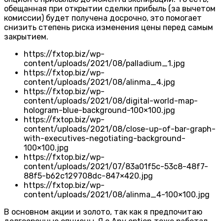
обещанная при открытии сделки прибыль (за вычетом
комиссии) будет получена досрочно, это помогает
снизить степень риска изменения цены перед самым
закрытием.
https://fxtop.biz/wp-
content/uploads/2021/08/palladium_1.jpg
https://fxtop.biz/wp-
content/uploads/2021/08/alinma_4.jpg
https://fxtop.biz/wp-
content/uploads/2021/08/digital-world-map-
hologram-blue-background-100×100.jpg
https://fxtop.biz/wp-
content/uploads/2021/08/close-up-of-bar-graph-
with-executives-negotiating-background-
100×100.jpg
https://fxtop.biz/wp-
content/uploads/2021/07/83a01f5c-53c8-48f7-
88f5-b62c129708dc-847×420.jpg
https://fxtop.biz/wp-
content/uploads/2021/08/alinma_4-100×100.jpg
В основном акции и золото, так как я предпочитаю