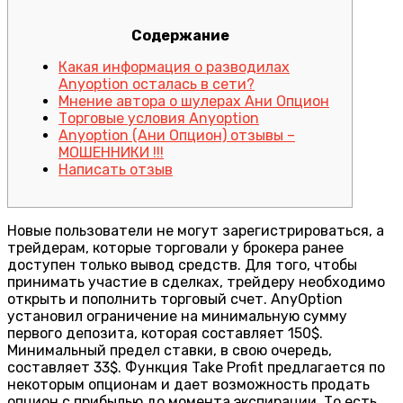
Содержание
Какая информация о разводилах
Anyoption осталась в сети?
Мнение автора о шулерах Ани Опцион
Торговые условия Anyoption
Anyoption (Ани Опцион) отзывы –
МОШЕННИКИ !!!
Написать отзыв
Новые пользователи не могут зарегистрироваться, а
трейдерам, которые торговали у брокера ранее
доступен только вывод средств. Для того, чтобы
принимать участие в сделках, трейдеру необходимо
открыть и пополнить торговый счет. AnyOption
установил ограничение на минимальную сумму
первого депозита, которая составляет 150$.
Минимальный предел ставки, в свою очередь,
составляет 33$. Функция Take Profit предлагается по
некоторым опционам и дает возможность продать
опцион с прибылью до момента экспирации. То есть,