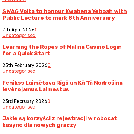
SWAG Volta to honour Kwabena Yeboah with
Public Lecture to mark 8th Anniversary
7th April 2026
0
Uncategorised
Learning the Ropes of Malina Casino Login
for a Quick Start
25th February 2026
0
Uncategorised
Fenikss Laimētava Rīgā un Kā Tā Nodrošina
Ievērojamus Laimestus
23rd February 2026
0
Uncategorised
Jakie są korzyści z rejestracji w robocat
kasyno dla nowych graczy